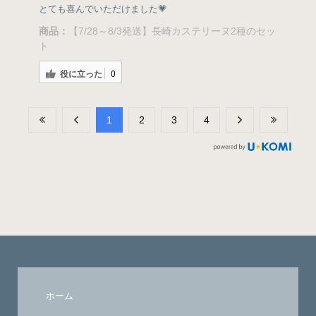
とても喜んでいただけました💗
商品：
【7/28～8/3発送】長崎カステリーヌ2種のセッ
ト
役に立った
0
​1
​2
​3
​4
ホーム