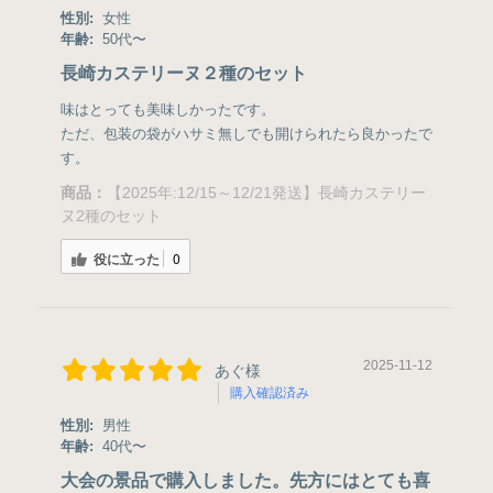
性別:
女性
年齢:
50代〜
長崎カステリーヌ２種のセット
味はとっても美味しかったです。
ただ、包装の袋がハサミ無しでも開けられたら良かったで
す。
商品：
【2025年:12/15～12/21発送】長崎カステリー
ヌ2種のセット
役に立った
0
2025-11-12
あぐ様
購入確認済み
性別:
男性
年齢:
40代〜
大会の景品で購入しました。先方にはとても喜