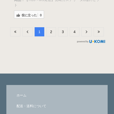
ト
役に立った
0
​1
​2
​3
​4
ホーム
配送・送料について