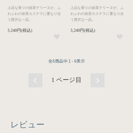
上品な​香りの​抹茶テリーヌが、​ふ
上品な​香りの​抹茶テリーヌが、​ふ
わふわの​抹茶カステラに​重なり合
わふわの​抹茶カステラに​重なり合
う​贅沢な​一品。​
う​贅沢な​一品。​
3,240円(税込)
3,240円(税込)
全
6
商品中
1 - 6
表示
1
ページ目
レビュー