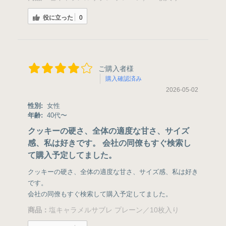
役に立った
0
ご購入者様
購入確認済み
2026-05-02
性別:
女性
年齢:
40代〜
クッキーの硬さ、全体の適度な甘さ、サイズ
感、私は好きです。 会社の同僚もすぐ検索し
て購入予定してました。
クッキーの硬さ、全体の適度な甘さ、サイズ感、私は好き
です。
会社の同僚もすぐ検索して購入予定してました。
商品：
塩キャラメルサブレ プレーン／10枚入り