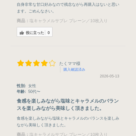
自身非常な甘口好みなので残念ながら再購入はないと思い
ます。ごめんなさい。
商品：
塩キャラメルサブレ プレーン／10枚入り
役に立った
0
たくママ様
購入確認済み
2026-05-13
性別:
女性
年齢:
50代〜
食感を楽しみながら塩味とキャラメルのバラン
スを楽しみながら美味しく頂きました。
食感を楽しみながら塩味とキャラメルのバランスを楽しみ
ながら美味しく頂きました。
商品：
塩キャラメルサブレ プレーン／10枚入り