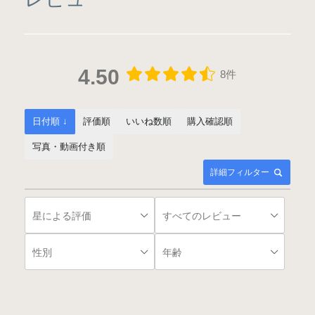
4.50
8件
日付順 ↓
評価順
いいね数順
購入確認順
写真・動画付き順
詳細フィルター