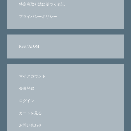
特定商取引法に基づく表記
プライバシーポリシー
RSS
/
ATOM
マイアカウント
会員登録
ログイン
カートを見る
お問い合わせ