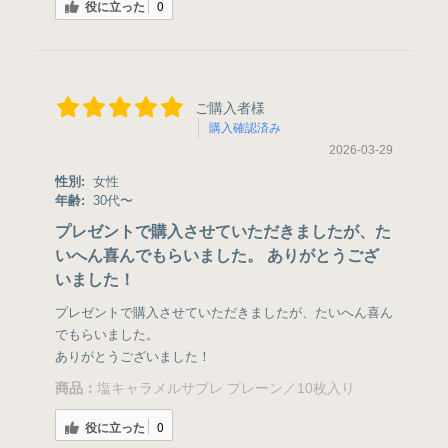
役に立った
0
ご購入者様
購入確認済み
2026-03-29
性別:
女性
年齢:
30代〜
プレゼントで購入させていただきましたが、た
いへん喜んでもらいました。 ありがとうござ
いました！
プレゼントで購入させていただきましたが、たいへん喜ん
でもらいました。
ありがとうございました！
商品：
塩キャラメルサブレ プレーン／10枚入り
役に立った
0