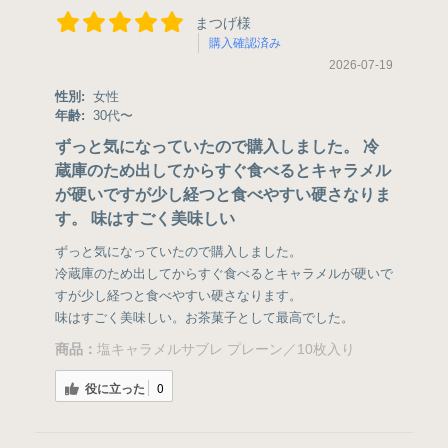
まつげ様
購入確認済み
2026-07-19
性別:
女性
年齢:
30代〜
ずっと気になっていたので購入しました。 冷
蔵庫のため出してからすぐ食べるとキャラメル
が硬いですが少し経つと食べやすい硬さなりま
す。 味はすごく美味しい
ずっと気になっていたので購入しました。
冷蔵庫のため出してからすぐ食べるとキャラメルが硬いで
すが少し経つと食べやすい硬さなります。
味はすごく美味しい。お茶菓子として最高でした。
商品：
塩キャラメルサブレ プレーン／10枚入り
役に立った
0